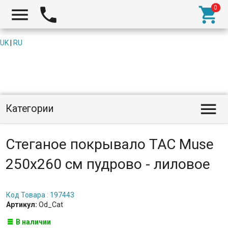



UK
|
RU

Категории
Стеганое покрывало TAC Muse
250x260 см пудрово - лиловое
Код Товара : 197443
Артикул:
Od_Cat
В наличии