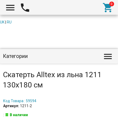



UK
|
RU

Категории
Скатерть Alltex из льна 1211
130x180 см
Код Товара : 59594
Артикул:
1211-2
:
В наличии