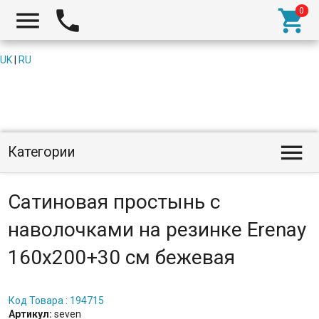



UK
|
RU

Категории
Сатиновая простынь с
наволочками на резинке Erenay
160x200+30 см бежевая
Код Товара : 194715
Артикул:
seven