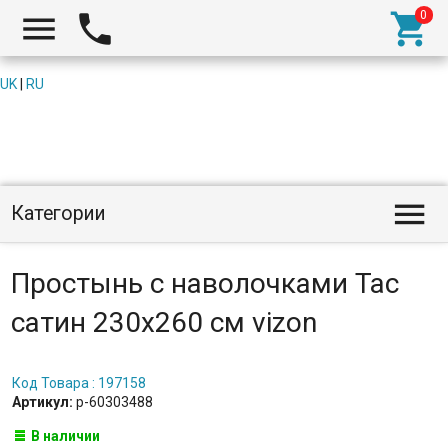



UK
|
RU

Категории
Простынь с наволочками Tac
cатин 230x260 см vizon
Код Товара : 197158
Артикул:
p-60303488
В наличии