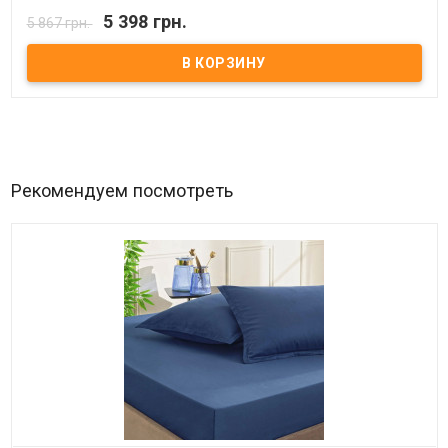
В наличии
5 398 грн.
5 867 грн.
Двуспальный евро комплект:
Простынь:
240x260 см.
Пододеяльник:
200x220 см.
Наволочка (4 шт):
50x70 см.
Ткань:
полированный сатин Delux, 100% хлопок.
Упаковка:
подарочная коробка.
Торговая марка:
TAC (Турция).
Рекомендуем посмотреть