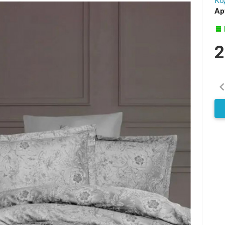
Ко
Ар
2