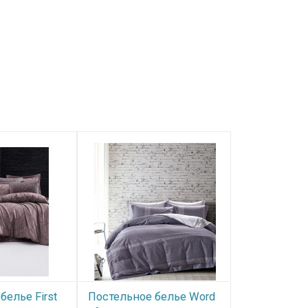
Скидка
белье First
Постельное белье Word
Постельное