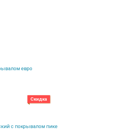
окрывалом евро
Скидка
етский с покрывалом пике