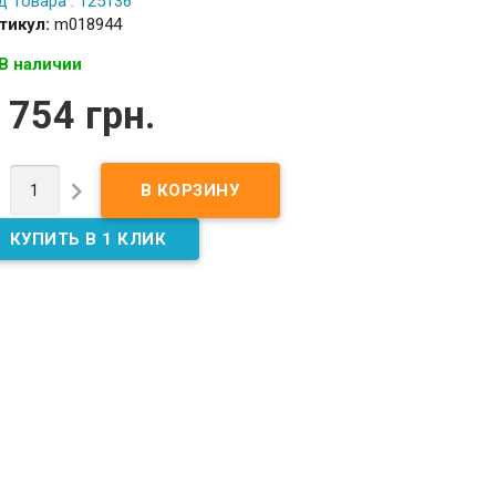
д Товара : 125136
тикул:
m018944
В наличии
 754 грн.

