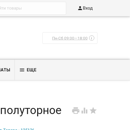

Вход
Пн-Сб 09:00—18:00
i

ЛАТЫ
ЕЩЕ
 полуторное


