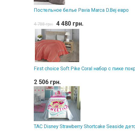
Постельное белье Pavia Marca D.Bej евро
4 480 грн.
4 788 грн.
First choice Soft Pike Coral набор с пике п
2 506 грн.
TAC Disney Strawberry Shortcake Seaside д