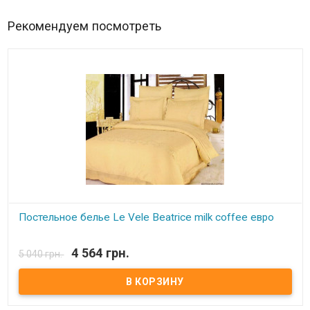
Рекомендуем посмотреть
Постельное белье Le Vele Beatrice milk coffee евро
В наличии
4 564 грн.
5 040 грн.
Комплект постельного белья Le Vele евро из жаккарда с
вышивкой.
Пододеяльник:
200х220 см.
Простынь:
240х260 см.
Наволочка:
50х70 см.(4 шт.)
Ткань:
сатин-жаккард с вышивкой, 100% хлопок