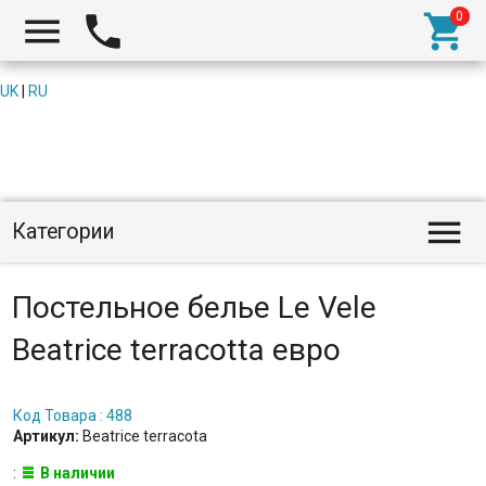



UK
|
RU

Категории
Постельное белье Le Vele
Beatrice terracotta евро
Код Товара : 488
Артикул:
Beatrice terracota
:
В наличии