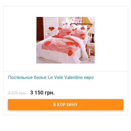
Постельное белье Le Vele Valentine евро
В наличии
3 150 грн.
3 375 грн.
Комплект постельного белья Le Vele евро.
Пододеяльник:
200х220 см.
Простынь:
240х260 см.
Наволочка:
50х70 см.(4 шт.)
Ткань:
сатин, 100% хлопок
Упаковка:
подарочная коробка + пакет.
Производитель:
Le Vele (Турция).