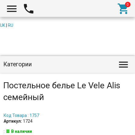



UK
|
RU

Категории
Постельное белье Le Vele Alis
семейный
Код Товара : 1757
Артикул:
1724
:
В наличии