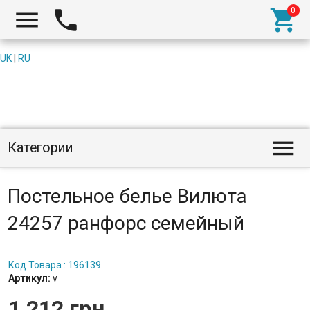



UK
|
RU

Категории
Постельное белье Вилюта
24257 ранфорс семейный
Код Товара : 196139
Артикул:
v
1 212 грн.