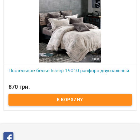
Постельное белье Isleep 19010 ранфорс двуспальный
В наличии
870 грн.
Постельное белье Isleep 19010 ранфорс двуспальный Простынь:
200x220 см Пододеяльник: 175x210 см Наволочки: 50x70 см (2
шт.) Состав: ранфорс, 100% хлопок Упаковка: плотный
полиэтилен Производитель: Isleep (Украина)