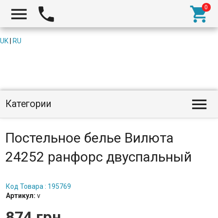



UK
|
RU

Категории
Постельное белье Вилюта
24252 ранфорс двуспальный
Код Товара : 195769
Артикул:
v
874 грн.