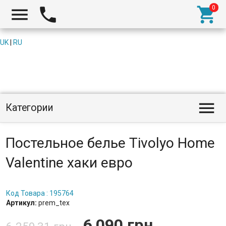



UK
|
RU

Категории
Постельное белье Tivolyo Home
Valentine хаки евро
Код Товара : 195764
Артикул:
prem_tex
6 090 грн.