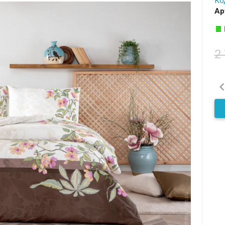
Ко
Ар
2