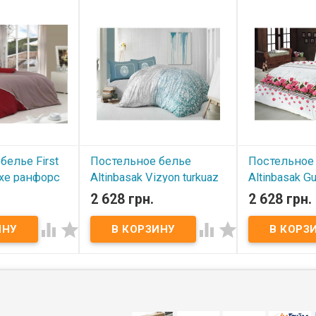
белье First
Постельное белье
Постельное
uxe ранфорс
Altinbasak Vizyon turkuaz
Altinbasak G
 евро
ранфорс евро
ранфорс ев
2 628 грн.
2 628 грн.
В наличии
В наличии




вро комплект
Постельное белье Altinbasak
Постельное бел
 Luxe ранфорс
Vizyon turkuaz евро
ранфорс евро 
 200x220 см
(наволочки 50х70)
(ранфорс): 200x2
260 см
Пододеяльник: 200x220 см
Наволочка (ран
70 см - 4 шт
Простынь: 240x260 см
см - 2 шт. Прос
опок (ранфорс
Наволочка (2 шт.): 50x70 см
см - 1 шт. ​Ткан
вка:
Ткань: бязь ранфорс, 100%
100% хлопок. ​
ртонная
хлопок. Производитель:
Altinbasak (Турц