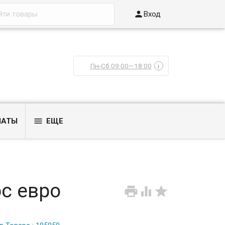

Вход
Пн-Сб 09:00—18:00
i

ЛАТЫ
ЕЩЕ
с евро


