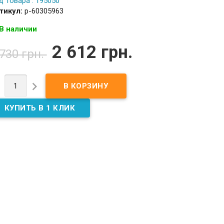
д Товара : 195050
тикул:
p-60305963
В наличии
2 612 грн.
 730 грн.

