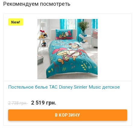
Рекомендуем посмотреть
New!
Постельное белье TAC Disney Sirinler Music детское
В наличии
2 519 грн.
2 738 грн.
Размеры: Наволочка (1 шт): 50x70 см. Пододеяльник (1 шт):
160x220 см. Простынь (1 шт): 100x200 см на резинке. Состав: бязь
ранфорс, 100% хлопок. Торговая марка: TAC (Турция).