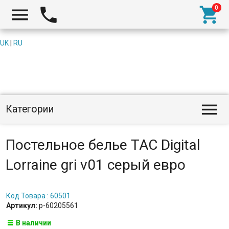



UK
|
RU

Категории
Постельное белье TAC Digital
Lorraine gri v01 серый евро
Код Товара : 60501
Артикул:
p-60205561
В наличии