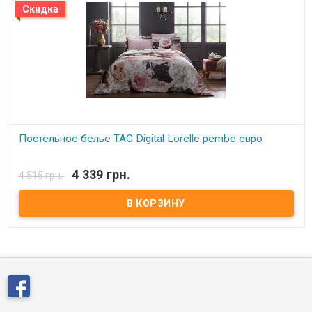
Скидка
Постельное белье TAC Digital Lorelle pembe евро
В наличии
4 339 грн.
4 515 грн.
Двуспальный евро комплект TAC Digital Простынь: 240x260 см
Пододеяльник: 200x220 см Наволочки: 50x70 см - 4 шт. Состав:
сатин премиум, 100% хлопок Производитель: TAC (Турция)
Упаковка: подарочная коробка.