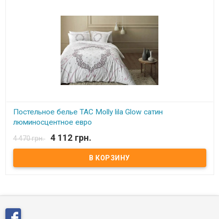
Постельное белье TAC Molly lila Glow сатин
люминосцентное евро
4 112 грн.
4 470 грн.
В наличии
Постельное белье TAC Carly vizon сатин жаккард евро
Наволочка: 50х70 см - 4 шт. Пододеяльник: 200x220 см - 1 шт.
Простыня: 240х260 см - 1 шт. Состав: жаккард, 100% хлопок​
Торговая марка: TAC (Турция). Упаковка: подарочная коробка.