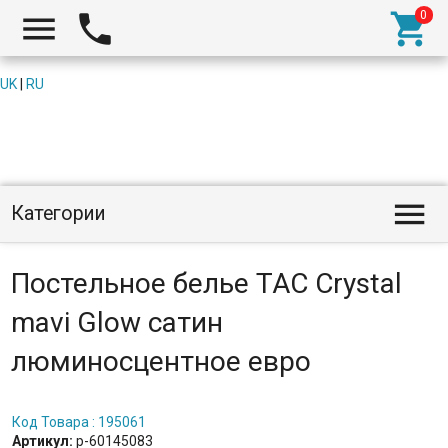



UK
|
RU

Категории
Постельное белье TAC Crystal
mavi Glow сатин
люминосцентное евро
Код Товара : 195061
Артикул:
p-60145083