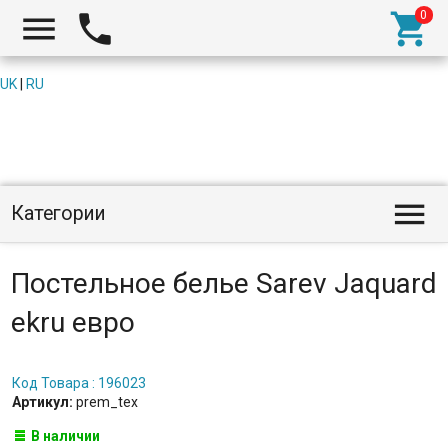



UK
|
RU

Категории
Постельное белье Sarev Jaquard
ekru евро
Код Товара : 196023
Артикул:
prem_tex
В наличии