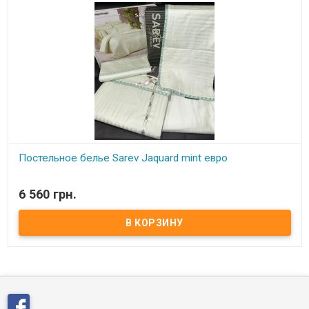
Постельное белье Sarev Jaquard mint евро
В наличии
6 560 грн.
Sarev Jaquard mint евро Пододеяльник: 200х220 см(1 шт) на
пуговицах Простынь: 260х280 см(1 шт). Наволочки: 50х70 см(4 шт)
Состав: сатин-страйп, 100% хлопок. Плотность: 260 ТС. Упаковка:
подарочная коробка. Производитель: Sarev (Турция)