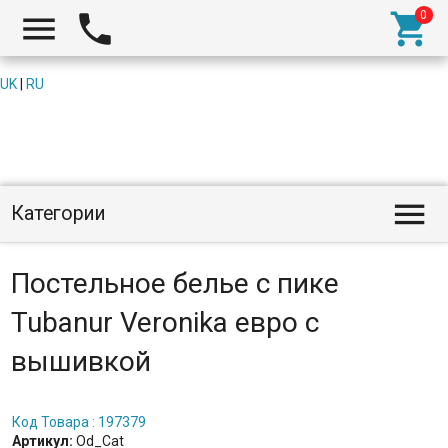



UK
|
RU

Категории
Постельное белье с пике
Tubanur Veronika евро с
вышивкой
Код Товара : 197379
Артикул:
Od_Cat