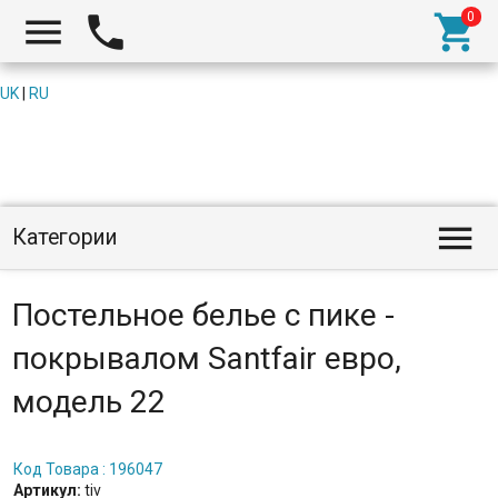



UK
|
RU

Категории
Постельное белье с пике -
покрывалом Santfair евро,
модель 22
Код Товара : 196047
Артикул:
tiv