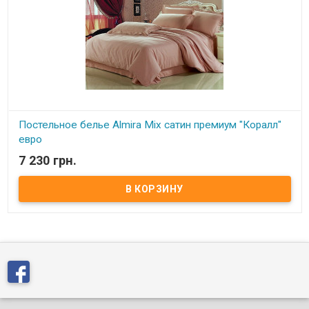
Постельное белье Almira Mix сатин премиум "Коралл"
евро
7 230 грн.
В наличии
Двуспальный евро комплект постельного белья ТМ "Almira Mix".
Пододеяльник: 200х220 см. Простынь: 230х250 см. Наволочки:
70х70см. или 50х70 см. на выбор. (2 шт.) Дополнительно
приобрести наволочки: 50х70 см. или 70х70 см. Ткань: сатин
премиум (100% хлопок). Упаковка: на выбор ПВХ или подарочная
картонная коробка. Производитель: Almira Mix (Украина/Турция).