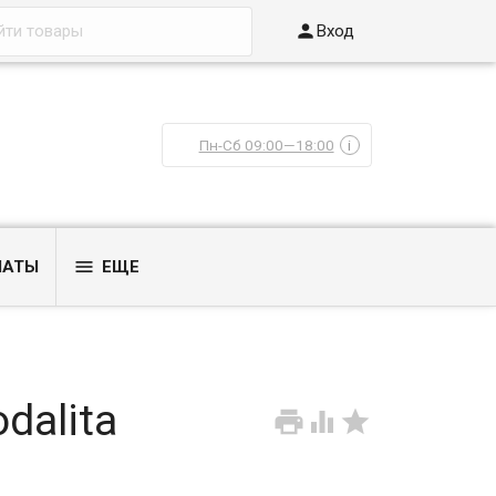

Вход
Пн-Сб 09:00—18:00
i

ЛАТЫ
ЕЩЕ
dalita


