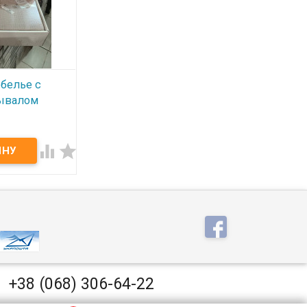
белье с
рывалом
тло-
ро


ье с пике -
dalita евро
рывало :
остынь на
0+30 см .
70-2 шт.
лопок.
арочная
зводитель:
я).
+38 (068) 306-64-22