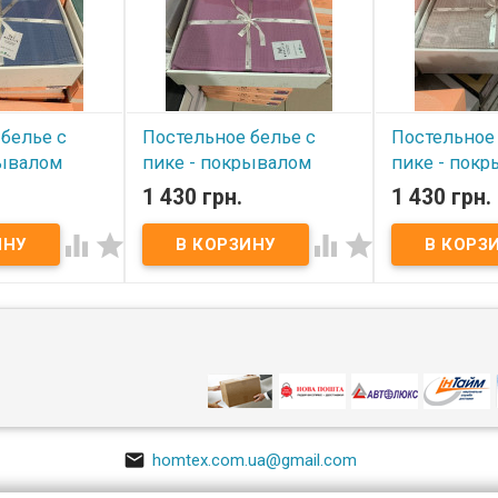
белье с
Постельное белье с
Постельное 
рывалом
пике - покрывалом
пике - пок
нее евро
Modalita Фиолетовое
Modalita Све
1 430 грн.
1 430 грн.
евро
бежевое ев




В наличии
В наличии
ье с пике -
dalita евро
Постельное белье с пике -
Постельное бел
рывало :
покрывалом Modalita евро
покрывалом Mo
остынь на
Вафельное покрывало :
Вафельное пок
0+30 см .
200х230 см Простынь на
200х230 см Пр
70-2 шт.
резинке: 160х200+30 см .
резинке: 160х20
лопок.
Наволочки: 50х70-2 шт.
Наволочки: 50х
арочная
Состав: 100% хлопок.
Состав: 100% х
зводитель:
Упаковка: подарочная
Упаковка: под
я).
коробка. Производитель:
коробка. Прои
Modalita (Турция).
Modalita (Турци

homtex.com.ua@gmail.com