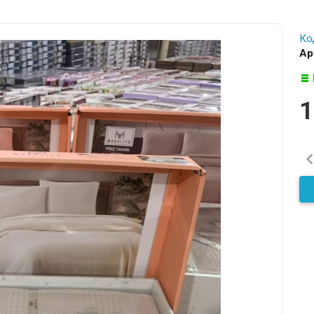
Ко
Ар
1