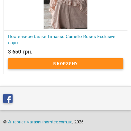
Постельное белье Limasso Camello Roses Exclusive
евро
3 650 грн.
В наличии
Двуспальный евро комплект постельного белья Limasso
Exclusive с рюшами Пододеяльник: 200х220 +10 см.(1 шт.) с
застежкой на пуговицах. Простынь: 240х260 см. Наволочки:
50х70 +10 см (2 шт.) Ткань: "вареный хлопок", 100% хлопок
Упаковка: подарочная коробка. Производитель: Limasso
(Турция). Ткань еще на производстве подвергается сильной
тепловой и влажной обработке, в результате чего происходит ее
усадка с приобретением слегка жатого эффекта. Этот метод
обработки ткани еще называют "стирка с камнями" (stone wash).
Ткань прочная и легкая, не садится, не деформируется и не
требует глажки.
©
Интернет магазин homtex.com.ua
, 2026