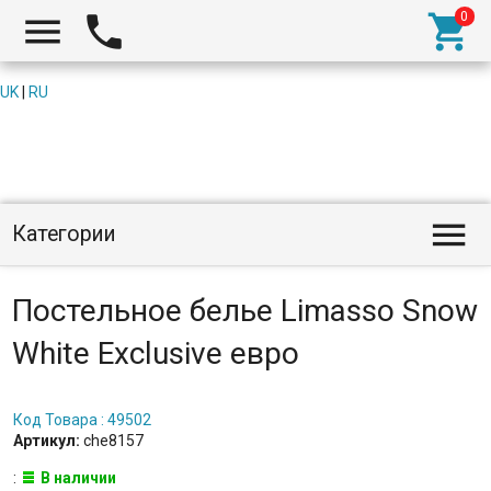



UK
|
RU

Категории
Постельное белье Limasso Snow
White Exclusive евро
Код Товара : 49502
Артикул:
che8157
:
В наличии