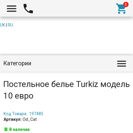



UK
|
RU

Категории
Постельное белье Turkiz модель
10 евро
Код Товара : 197485
Артикул:
Od_Cat
В наличии