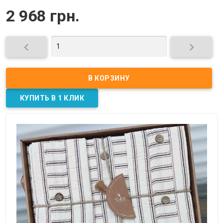
2 968 грн.

