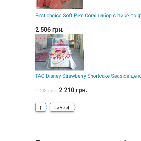
First choice Soft Pike Coral набор с пике п
2 506 грн.
TAC Disney Strawberry Shortcake Seaside д
2 210 грн.
2 403 грн.
{
Le Vele}