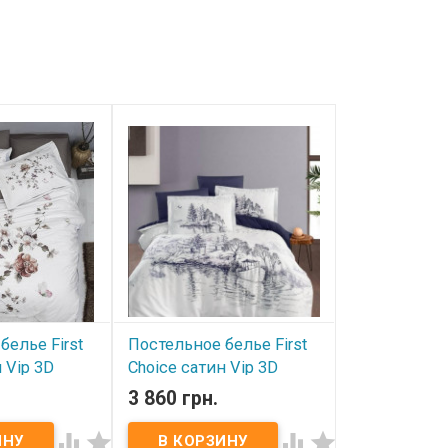
белье First
Постельное белье First
Постельное 
 Vip 3D
Choice сатин Vip 3D
Choice сатин
ро
Arigon евро
Safari евро
3 860 грн.
3 860 грн.
В наличии
В наличии



