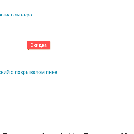
окрывалом евро
Скидка
етский с покрывалом пике