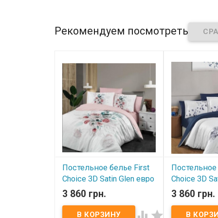
ткань:
сатин, 
Упаковка:
подарочная
Производител
коробка + пакет.
(Турция).
Производитель:
Le Vele
Упаковка:
под
(Турция).
коробка+пакет
Рекомендуем посмотреть
Постельное белье First
Постельное 
Choice 3D Satin Glen евро
Choice 3D Sat
евро
3 860 грн.
3 860 грн.
В наличии
В наличии


Постельное белье First Choice