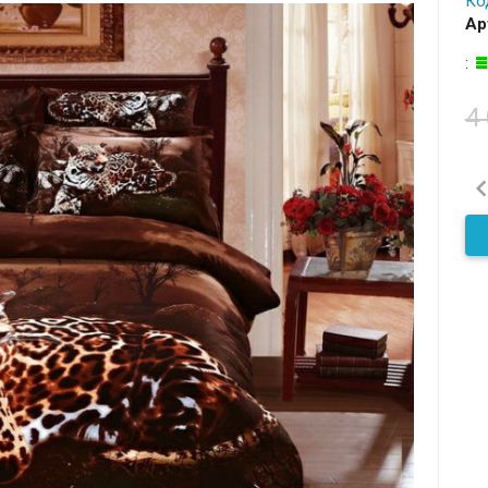
Ко
Ар
:
4