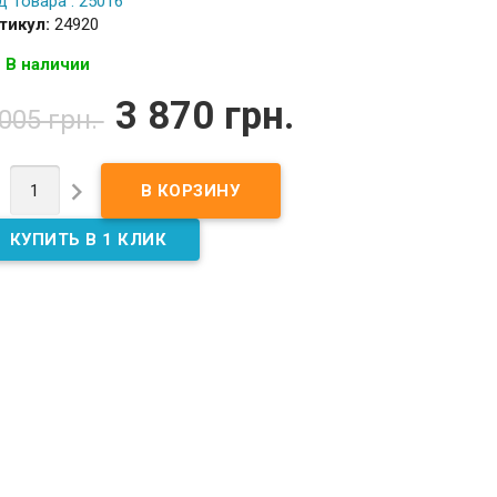
д Товара : 25016
тикул:
24920
В наличии
3 870 грн.
 005 грн.

