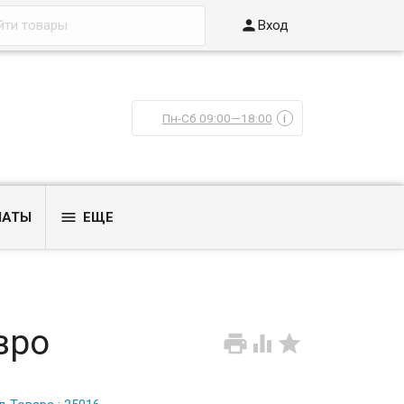

Вход
Пн-Сб 09:00—18:00
i

ЛАТЫ
ЕЩЕ
вро


