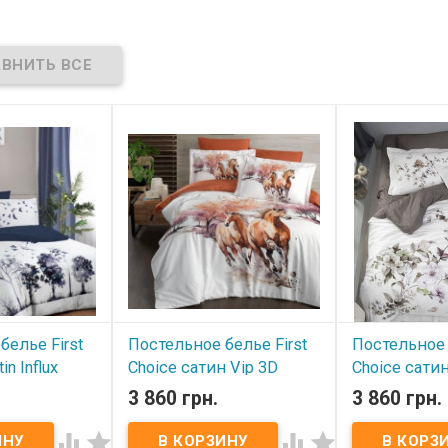
100%хлопок.
Упаковка:
подарочная
ь:
Le Vele
коробка+пакет.
Производитель:
Le Vele
арочная
(Турция).
.
белье First
Постельное белье First
Постельное 
in Influx
Choice сатин Vip 3D
Choice сатин
модель 1 евро
модель 2 ев
3 860 грн.
3 860 грн.
В наличии
В наличии



