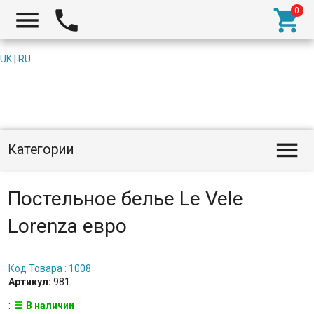



UK
|
RU

Категории
Постельное белье Le Vele
Lorenza евро
Код Товара : 1008
Артикул:
981
:
В наличии