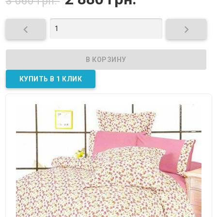
3 060 грн.

