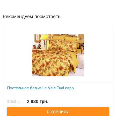
Рекомендуем посмотреть
Постельное белье Le Vele Tual евро
В наличии
2 880 грн.
3 060 грн.
Двуспальный евро комплект: ​Пододеяльник: 200x220 см (верх -
шелк, низ - сатин); ​Простынь: 240x260 см - сатин; Н​аволочки (4 шт):
70x70см - 2 шт.(шелк), 50x70см - 2 шт. (сатин); ​Ткань: сатин (хлопок)
+ шелк. ​Производитель: Le Vele (Турция). ​Упаковка: подарочная