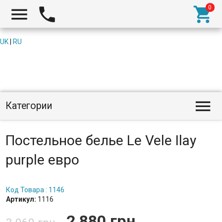



UK
|
RU

Категории
Постельное белье Le Vele Ilay
purple евро
Код Товара : 1146
Артикул:
1116
2 880 грн.