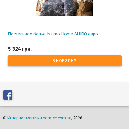
Постельное белье Issimo Home SHIRO евро
В наличии
5 324 грн.
Постельное белье Issimo Home Сатин принт SHIRO евро
Пододеяльник: 200x220 см. Простынь: 240x260 см. Наволочки:
50x70 см. - 4 шт Состав: сатин, 100% хлопок Упаковка:
подарочная картонная коробка Производитель: Турция.
Торговая марка: Issimo Home.
©
Интернет магазин homtex.com.ua
, 2026