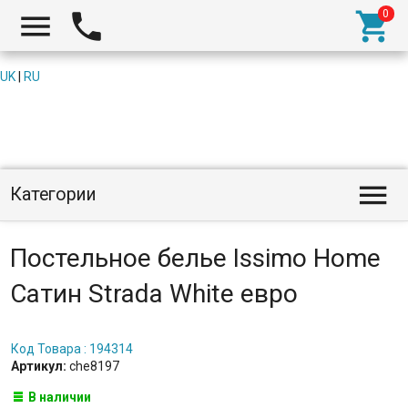



UK
|
RU

Категории
Постельное белье Issimo Home
Сатин Strada White евро
Код Товара : 194314
Артикул:
che8197
В наличии