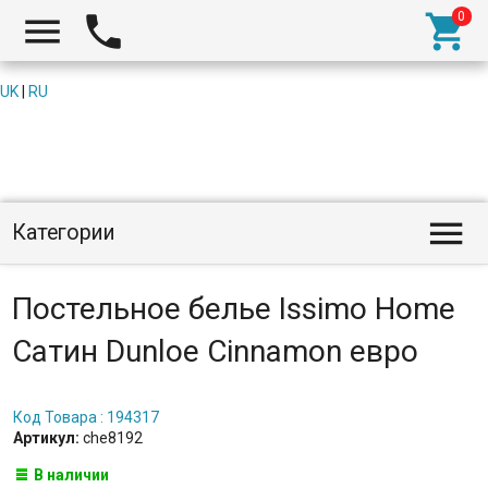



UK
|
RU

Категории
Постельное белье Issimo Home
Сатин Dunloe Cinnamon евро
Код Товара : 194317
Артикул:
che8192
В наличии