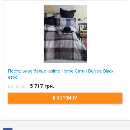
Постельное белье Issimo Home Сатин Dunloe Black
евро
5 717 грн.
6 200 грн.
В наличии
Постельное белье Issimo Home Сатин евро Пододеяльник:
200x220 см. Простынь: 240x260 см. Наволочки: 50x70см. - 4 шт
Состав: сатин, 100% хлопок Упаковка: подарочная картонная
коробка Производитель: Турция. Торговая марка: Issimo Home.