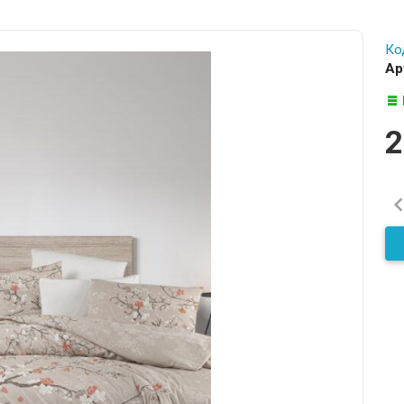
Ко
Ар
2