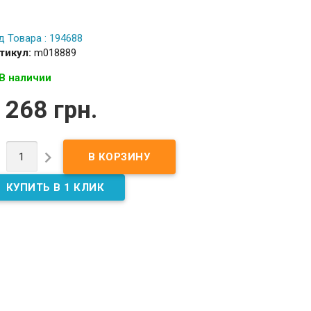
д Товара : 194688
тикул:
m018889
В наличии
 268 грн.

