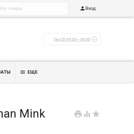

Вход
Пн-Сб 09:00—18:00
i

ЛАТЫ
ЕЩЕ
han Mink


