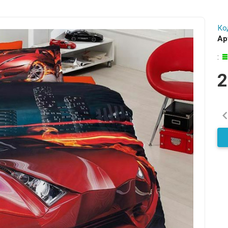
Ко
Ар
:
2