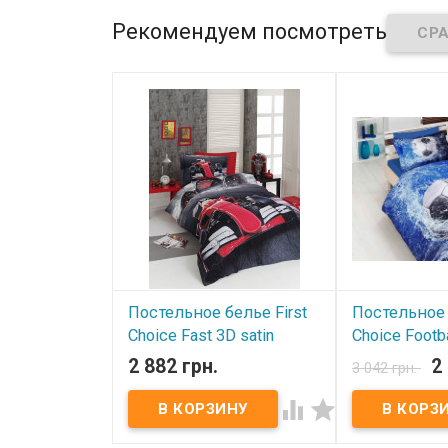
Рекомендуем посмотреть
Постельное белье First
Постельное 
Choice Fast 3D satin
Choice Footba
полуторный
полуторны
2 882 грн.
2
3 042 грн.
В наличии
В наличии


Полуторный комплект First
Полуторный ком
Choice 3D сатин
Choice 3D сати