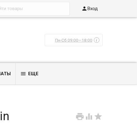

Вход
Пн-Сб 09:00—18:00
i

ЛАТЫ
ЕЩЕ
in


