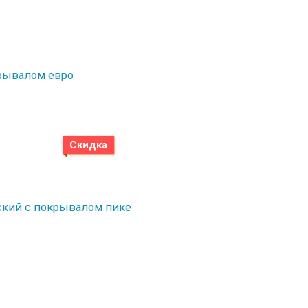
окрывалом евро
Скидка
етский с покрывалом пике