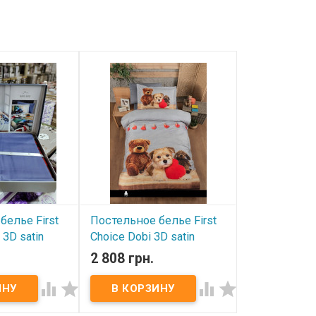
белье First
Постельное белье First
Постельное 
 3D satin
Choice Dobi 3D satin
Choice Feels
й
полуторный
satin полут
2 808 грн.
2 808 грн.
В наличии
В наличии




плект First
Полуторный комплект First
Полуторный ком
н
Choice 3D сатин
Choice 3D сати