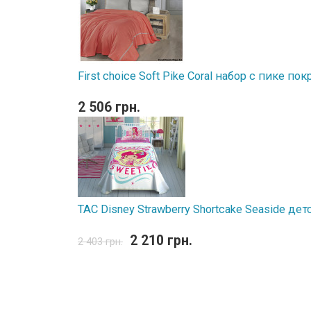
First choice Soft Pike Coral набор с пике п
2 506 грн.
TAC Disney Strawberry Shortcake Seaside д
2 210 грн.
2 403 грн.