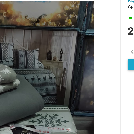
Ко
Ар
2