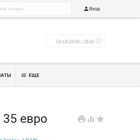

Вход
Пн-Сб 09:00—18:00
i

ЛАТЫ
ЕЩЕ
 35 евро


