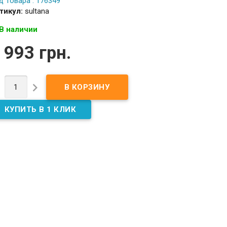
д Товара : 176349
тикул:
sultana
В наличии
 993 грн.

