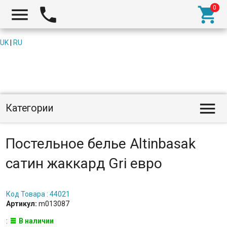



UK
|
RU

Категории
Постельное белье Altinbasak
сатин жаккард Gri евро
Код Товара : 44021
Артикул:
m013087
:
В наличии