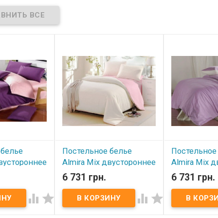
 белье
Постельное белье
Постельное
двустороннее
Almira Mix двустороннее
Almira Mix 
алка
Розовое-Шампань
Сирень-Ша
6 731 грн.
6 731 грн.
й
полуторный
полуторны




В наличии
В наличии