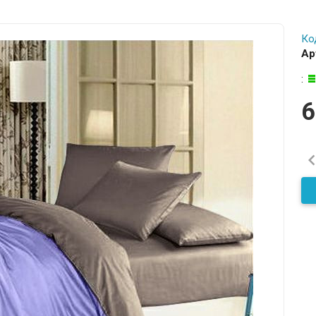
Ко
Ар
:
6