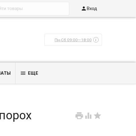

Вход
Пн-Сб 09:00—18:00
i

ЛАТЫ
ЕЩЕ
 порох


