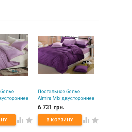
 белье
Постельное белье
Постельное
двустороннее
Almira Mix двустороннее
Almira Mix 
мпань
Фиалка-Сирень
Коричневы
6 731 грн.
6 731 грн.
й
полуторный
полуторны




В наличии
В наличии