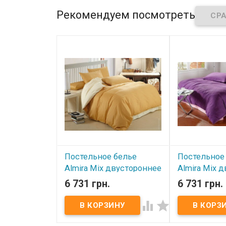
Рекомендуем посмотреть
Постельное белье
Постельное
Almira Mix двустороннее
Almira Mix 
Золото-Шампань
Розовое-Фи
6 731 грн.
6 731 грн.
полуторный
полуторны


В наличии
В наличии