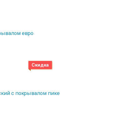
окрывалом евро
Скидка
етский с покрывалом пике