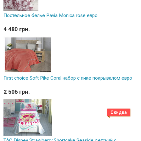
Постельное белье Pavia Monica rose евро
4 480 грн.
First choice Soft Pike Coral набор с пике покрывалом евро
2 506 грн.
Скидка
TAC Disney Strawberry Shortcake Seaside детский с