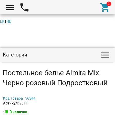



UK
|
RU

Категории
Постельное белье Almira Mix
Черно розовый Подростковый
Код Товара : 56344
Артикул:
9011
:
В наличии