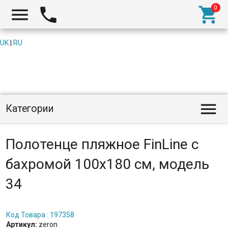



UK
|
RU

Категории
Полотенце пляжное FinLine с
бахромой 100x180 см, модель
34
Код Товара : 197358
Артикул:
zeron