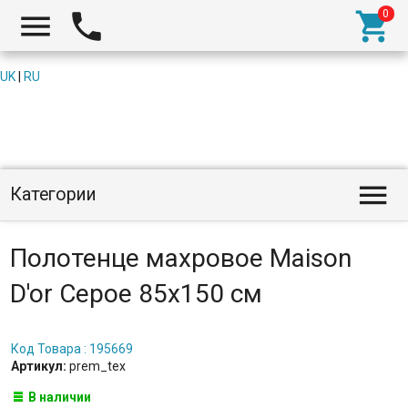



UK
|
RU

Категории
Полотенце махровое Maison
D'or Серое 85x150 см
Код Товара : 195669
Артикул:
prem_tex
В наличии