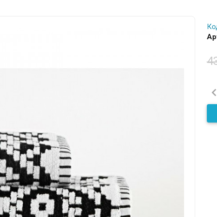
Ко
Ар
4