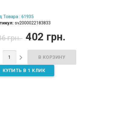
д Товара : 61935
тикул:
sv2000022183833
402 грн.
36 грн.

