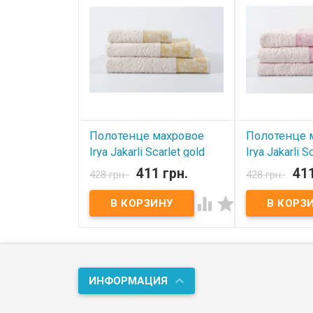
Полотенце махровое
Полотенце 
Irya Jakarli Scarlet gold
Irya Jakarli 
золотой 50x90 см
розовый 50
411 грн.
411
428 грн.
428 грн.
В наличии
В наличии


Полотенце Irya Jakarli 50x90 см
Полотенце Irya 
Размер: 50x90см Состав: 100%
Размер: 50x90
хлопок. Плотность: 500 г/м.кв.
хлопок. Плотнос
Производитель: Irya (Турция).
Производитель: 
ИНФОРМАЦИЯ