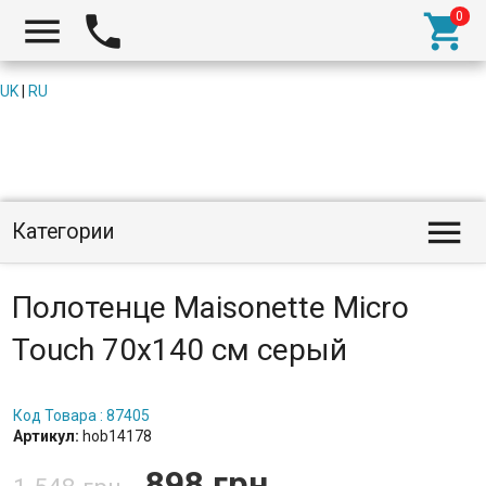



UK
|
RU

Категории
Полотенце Maisonette Micro
Touch 70х140 см серый
Код Товара : 87405
Артикул:
hob14178
898 грн.