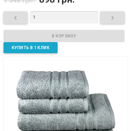
1 548 грн.

