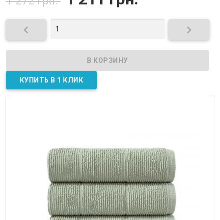
1 272 грн.

