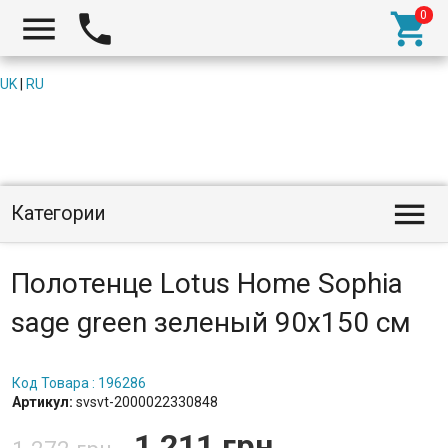



UK
|
RU

Категории
Полотенце Lotus Home Sophia
sage green зеленый 90х150 см
Код Товара : 196286
Артикул:
svsvt-2000022330848
1 211 грн.