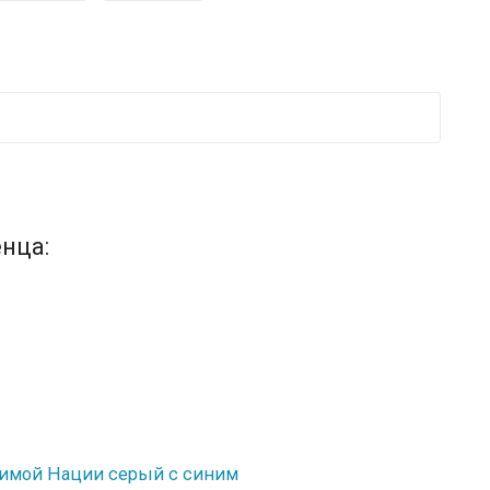
нца:
шимой Нации серый с синим