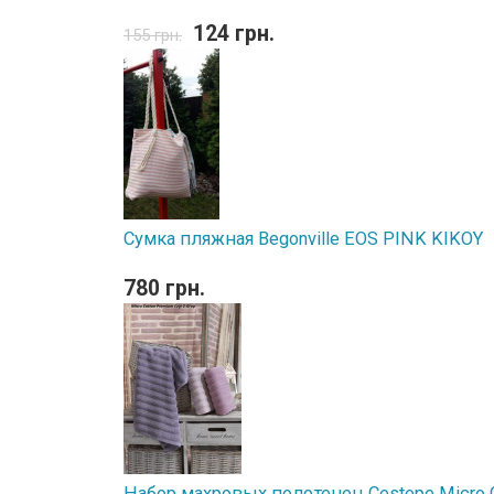
124 грн.
155 грн.
Сумка пляжная Begonville EOS PINK KIKOY
780 грн.
Набор махровых полотенец Cestepe Micro Co