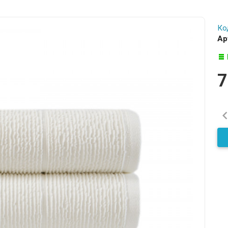
Ко
Ар
7