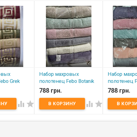
овых
Набор махровых
Набор махр
ebo Grek
полотенец Febo Botanik
полотенец F
т.
50х90 см 6 шт.
Cicekler 50х
788 грн.
788 грн.
В наличии
В наличии




х полотенец
Набор махровых полотенец
Набор махровы
6 шт.
Febo 50х90 см 6 шт.
Febo 50х90 см 
6 штук в
Комплектация: 6 штук в
Комплектация: 
ы: 50х90 см
наборе. Размеры: 50х90 см
наборе. Размер
 100% хлопок
Состав: махра, 100% хлопок
Состав: махра,
 г/м2
Плотность: 450 г/м2
Плотность: 450
 Febo (Турция)
Производитель: Febo (Турция)
Производитель: