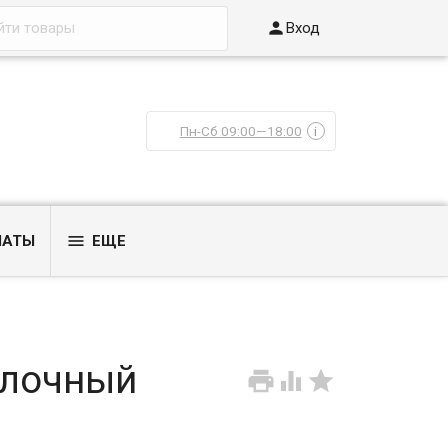

Вход
Пн-Сб 09:00—18:00
i

ЛАТЫ
ЕЩЕ
олочный


