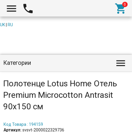



UK
|
RU

Категории
Полотенце Lotus Home Отель
Premium Microcotton Antrasit
90х150 см
Код Товара : 194159
Артикул:
svsvt-2000022329736