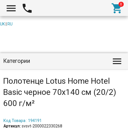



UK
|
RU

Категории
Полотенце Lotus Home Hotel
Basic черное 70х140 см (20/2)
600 г/м²
Код Товара : 194191
Артикул:
svsvt-2000022330268