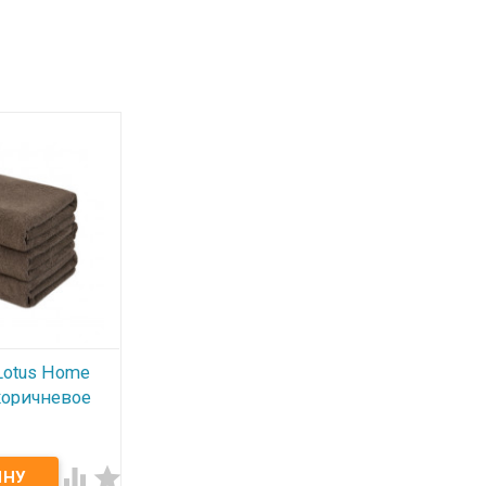
Lotus Home
 коричневое
/1) 400 г/м²

