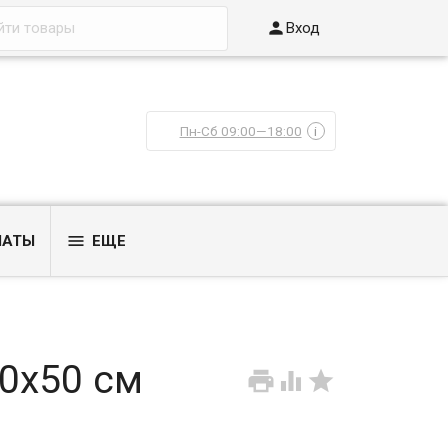

Вход
Пн-Сб 09:00—18:00
i

ЛАТЫ
ЕЩЕ
30х50 см


