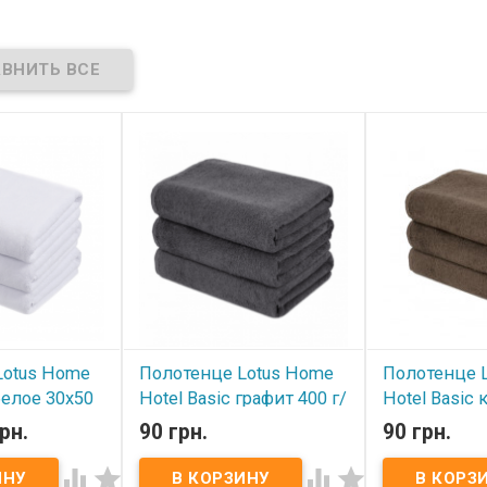
Lotus Home
Полотенце Lotus Home
Полотенце 
белое 30х50
Hotel Basic графит 400 г/
Hotel Basic
0 г/м²
м² 30х50 см
30х50 см (16
рн.
90 грн.
90 грн.
В наличии
В наличии



