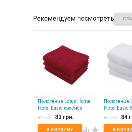
Рекомендуем посмотреть
Полотенце Lotus Home
Полотенце 
Hotel Basic красное
Hotel Basic 
30х50 см (16/1) 400 г/м²
см (20/2) 45
83 грн.
84 г
84 грн.
85 грн.
В наличии
В наличии

