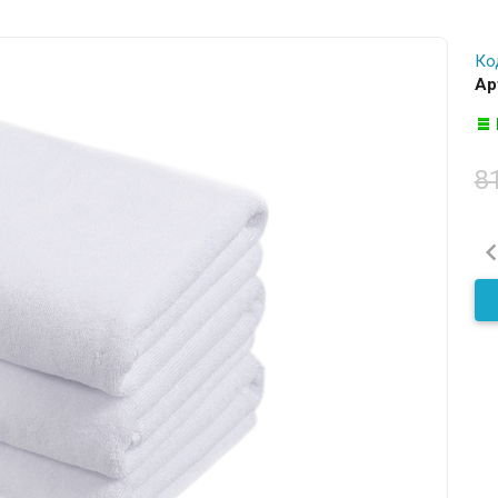
Ко
Ар
8