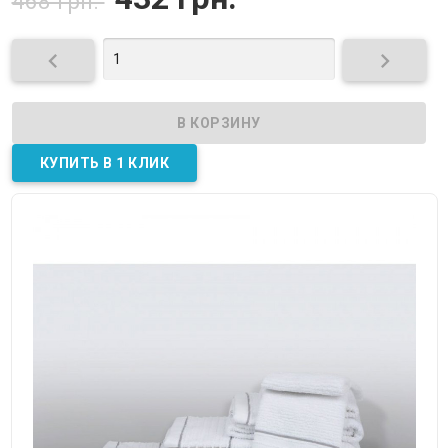
468 грн.

