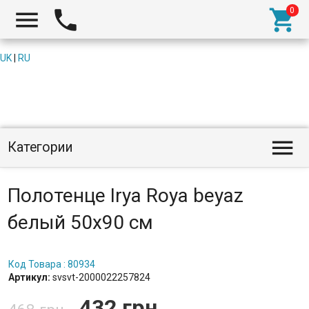



UK
|
RU

Категории
Полотенце Irya Roya beyaz
белый 50x90 см
Код Товара : 80934
Артикул:
svsvt-2000022257824
432 грн.