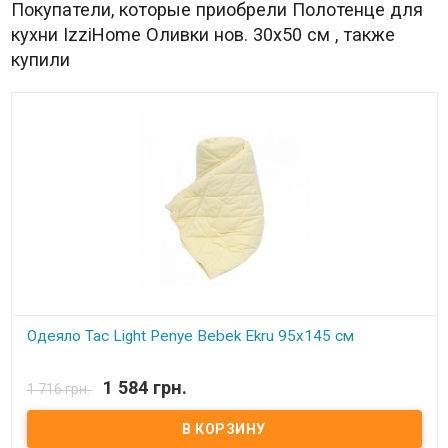
Покупатели, которые приобрели Полотенце для
кухни IzziHome Оливки нов. 30х50 см , также
купили
Одеяло Tac Light Penye Bebek Ekru 95x145 см
В наличии
1 584 грн.
1 716 грн.
Одеяло Tac Light Penye Bebek Ekru 95x145 см для малышей.
Размер: 95x145 см. Чехол: 100% хлопок, мягкое трикотажное
волокно Наполнитель: утонченное гипоаллергенное
силиконизированное волокно. Производитель: TAC (Турция).