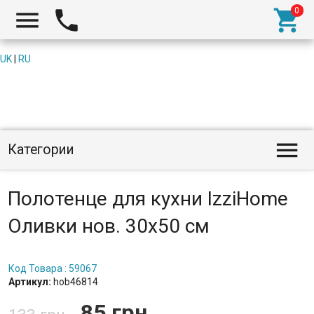



UK
|
RU

Категории
Полотенце для кухни IzziHome
Оливки нов. 30х50 см
Код Товара : 59067
Артикул:
hob46814
85 грн.