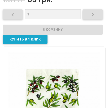
133 грн.

