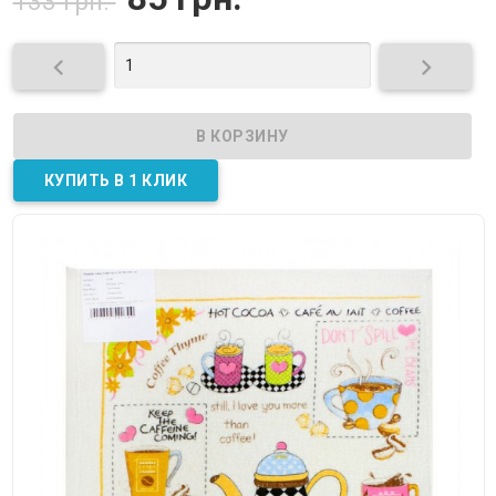
133 грн.

