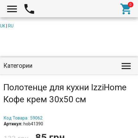



UK
|
RU

Категории
Полотенце для кухни IzziHome
Кофе крем 30х50 см
Код Товара : 59062
Артикул:
hob41390
85 грн.