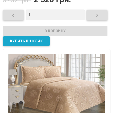
3 432 грн.

