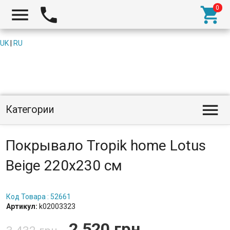



UK
|
RU

Категории
Покрывало Tropik home Lotus
Beige 220x230 см
Код Товара : 52661
Артикул:
k02003323
2 520 грн.