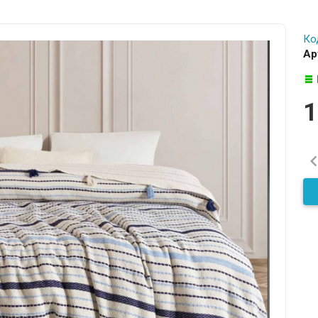
Ко
Ар
1