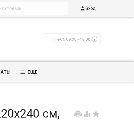

Вход
Пн-Сб 09:00—18:00
i

ЛАТЫ
ЕЩЕ
20x240 см,


