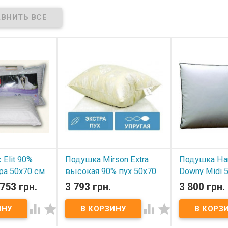
 Elit 90%
Подушка Mirson Extra
Подушка Ha
ера 50x70 см
высокая 90% пух 50x70
Downy Midi 
см
(70% пух, 3
 753 грн.
3 793 грн.
3 800 грн.
пера)
В наличии




t 90% пуха, 10%
Размер: 50x70
В наличии
Подушка Mirson Extra высокая
: 90% пух, 10%
Размер: 50х70 см
0% хлопок