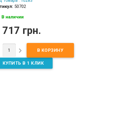
д Товара : 10283
тикул:
50702
В наличии
 717 грн.

