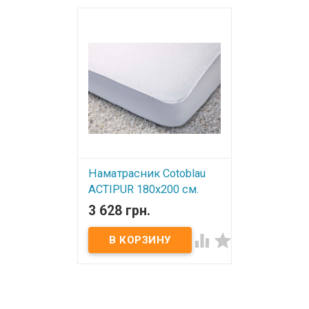
Наматрасник Cotoblau
ACTIPUR 180х200 см.
3 628 грн.
В наличии


Наматрасник Cotoblau
ACTIPUR на резинке по
периметру 180х200 см Состав:
верх наматрасника – 100%
органический хлопок «махра»
(200гр/м2) с активной
свежестью AEGIS низ
наматрасника –