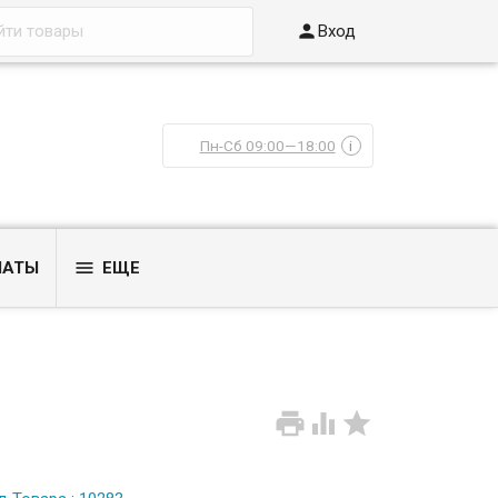

Вход
Пн-Сб 09:00—18:00
i

ЛАТЫ
ЕЩЕ


