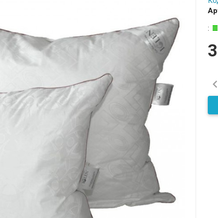
Ко
Ар
:
3