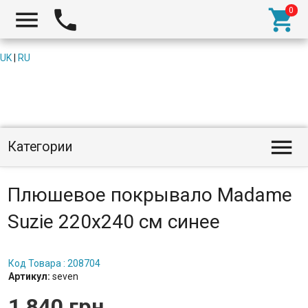



UK
|
RU

Категории
Плюшевое покрывало Madame
Suzie 220х240 см синее
Код Товара : 208704
Артикул:
seven
1 840 грн.