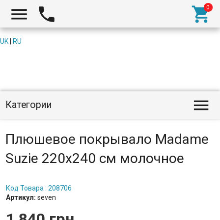



UK
|
RU

Категории
Плюшевое покрывало Madame
Suzie 220х240 см молочное
Код Товара : 208706
Артикул:
seven
1 840 грн.