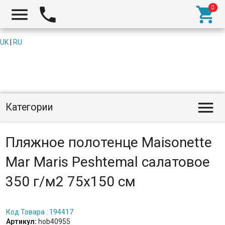



UK
|
RU

Категории
Пляжное полотенце Maisonette
Mar Maris Peshtemal салатовое
350 г/м2 75х150 см
Код Товара : 194417
Артикул:
hob40955