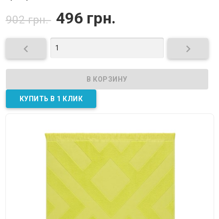
496 грн.
902 грн.

