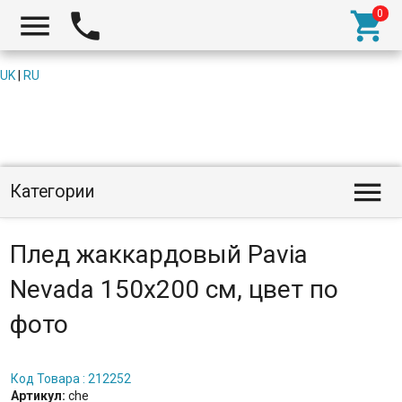



UK
|
RU

Категории
Плед жаккардовый Pavia
Nevada 150x200 см, цвет по
фото
Код Товара : 212252
Артикул:
che